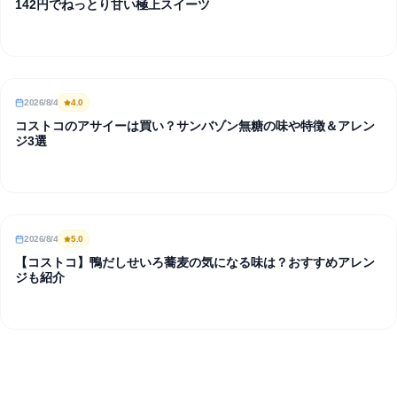
142円でねっとり甘い極上スイーツ
2026/8/4
4
.0
REVIEW
コストコのアサイーは買い？サンバゾン無糖の味や特徴＆アレン
ジ3選
2026/8/4
5
.0
REVIEW
【コストコ】鴨だしせいろ蕎麦の気になる味は？おすすめアレン
ジも紹介