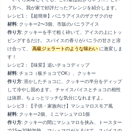
う方へ、我が家で好評だったアレンジを紹介します。
レシピ1：【超簡単】バニラアイスのザクザクのせ
材料
: クッキー2〜3個、市販のバニラアイス
作り方
: クッキーを手で粗く砕いて、アイスの上にトッ
ピングするだけ。 スパイスの香りがバニラの甘さと溶
け合って、
高級ジェラートのような味わい
に激変しま
す！
レシピ2：【味変】追いチョコディップ
材料
: チョコ（板チョコでOK）、クッキー
作り方
: 溶かしたチョコに、クッキーの半分をディップ
して冷やし固めます。 チャイスパイスとチョコの相性
は抜群。ちょっとリッチな気分になれますよ。
レシピ3：【子供・家族向け】マシュマロスモア風
材料
: クッキー2個、ミニマシュマロ1個
作り方
: クッキーの間にマシュマロを挟み、トースター
で15〜20秒加熱。 マシュマロがとろけて、スパイスの