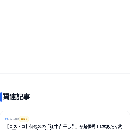
関連記事
2026/8/5
5
.0
REVIEW
【コストコ】個包装の「紅甘芋 干し芋」が超優秀！1本あたり約