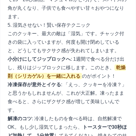
角が丸くなり、子供でも食べやすい甘々おやつになり
ます。
5. 湿気させない！賢い保存テクニック
このクッキー、最大の敵は「湿気」です。チャック付
きの袋に入っていますが、何度も開け閉めしている
と、どうしてもサクサク感が失われてしまいます。
小分けにしてジップロックへ
: 1週間で食べる分だけ出
し、残りはジップロックに移します。このとき、
乾燥
剤（シリカゲル）を一緒に入れる
のがポイント！
冷凍保存が意外とイケる
: 「えっ、クッキーを冷凍？」
と思うかもしれませんが、これが大正解。凍ったまま
食べると、さらにザクザク感が増して美味しいんで
す。
解凍のコツ
: 冷凍したものを食べる時は、自然解凍で
OK。もし少し湿気てしまったら、
トースターで30秒ほ
ど加熱して、1分放置
してみてください。焼きたてのサ