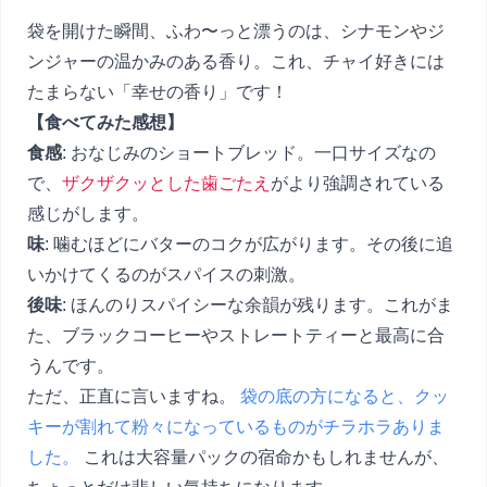
袋を開けた瞬間、ふわ〜っと漂うのは、シナモンやジ
ンジャーの温かみのある香り。これ、チャイ好きには
たまらない「幸せの香り」です！
【食べてみた感想】
食感
: おなじみのショートブレッド。一口サイズなの
で、
ザクザクッとした歯ごたえ
がより強調されている
感じがします。
味
: 噛むほどにバターのコクが広がります。その後に追
いかけてくるのがスパイスの刺激。
後味
: ほんのりスパイシーな余韻が残ります。これがま
た、ブラックコーヒーやストレートティーと最高に合
うんです。
ただ、正直に言いますね。
袋の底の方になると、クッ
キーが割れて粉々になっているものがチラホラありま
した。
これは大容量パックの宿命かもしれませんが、