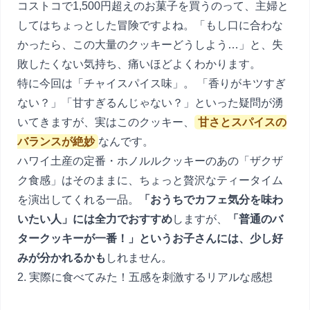
コストコで1,500円超えのお菓子を買うのって、主婦と
してはちょっとした冒険ですよね。「もし口に合わな
かったら、この大量のクッキーどうしよう…」と、失
敗したくない気持ち、痛いほどよくわかります。
特に今回は「チャイスパイス味」。 「香りがキツすぎ
ない？」「甘すぎるんじゃない？」といった疑問が湧
いてきますが、実はこのクッキー、
甘さとスパイスの
バランスが絶妙
なんです。
ハワイ土産の定番・ホノルルクッキーのあの「ザクザ
ク食感」はそのままに、ちょっと贅沢なティータイム
を演出してくれる一品。
「おうちでカフェ気分を味わ
いたい人」には全力でおすすめ
しますが、
「普通のバ
タークッキーが一番！」というお子さんには、少し好
みが分かれるかも
しれません。
2. 実際に食べてみた！五感を刺激するリアルな感想