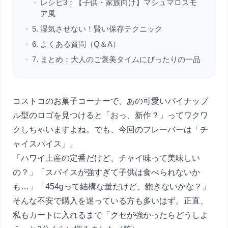
•
レシピ3：【子供・家族向け】マシュマロスモ
ア風
•
5. 湿気させない！賢い保存テクニック
•
6. よくある質問（Q＆A）
•
7. まとめ：大人のご褒美タイムにぴったりの一品
コストコのお菓子コーナーで、あの可愛いパイナップ
ル型のロゴを見つけると「おっ、新作？」ってワクワ
クしちゃいますよね。でも、今回のフレーバーは「チ
ャイスパイス」。
「ハワイ土産の定番だけど、チャイ味って美味しい
の？」「スパイスが強すぎて子供は食べられないか
も…」「454gって結構な量だけど、飽きないかな？」
そんな不安で購入を迷っている方も多いはず。正直、
私もカートに入れるまで「クセが強かったらどうしよ