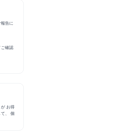
ご報告に
てご確認
が お得
て、 個