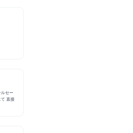
ールセー
にて 直接