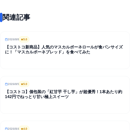
関連記事
2026/8/8
5
.0
REVIEW
【コストコ新商品】人気のマスカルポーネロールが食パンサイズ
に！「マスカルポーネブレッド」を食べてみた
2026/8/5
5
.0
REVIEW
【コストコ】個包装の「紅甘芋 干し芋」が超優秀！1本あたり約
142円でねっとり甘い極上スイーツ
2026/8/4
4
.0
REVIEW