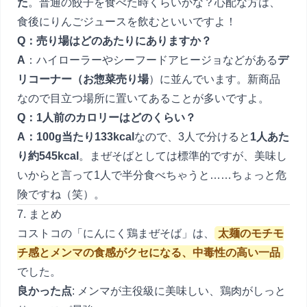
た
。普通の餃子を食べた時くらいかな？心配な方は、
食後にりんごジュースを飲むといいですよ！
Q：売り場はどのあたりにありますか？
A
：ハイローラーやシーフードアヒージョなどがある
デ
リコーナー（お惣菜売り場
）に並んでいます。新商品
なので目立つ場所に置いてあることが多いですよ。
Q：1人前のカロリーはどのくらい？
A：100g当たり133kcal
なので、3人で分けると
1人あた
り約545kcal
。まぜそばとしては標準的ですが、美味し
いからと言って1人で半分食べちゃうと……ちょっと危
険ですね（笑）。
7. まとめ
コストコの「にんにく鶏まぜそば」は、
太麺のモチモ
チ感とメンマの食感がクセになる、中毒性の高い一品
でした。
良かった点
: メンマが主役級に美味しい、鶏肉がしっと