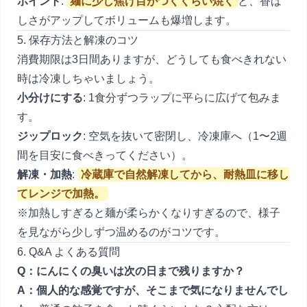
ポイント
:
麺に少し焦げ目がつくくらい焼く
と、香ば
しさがアップしてボリュームも爆増します。
5. 保存方法と解凍のコツ
消費期限は3日間ありますが、どうしても食べきれない
時は冷凍しちゃいましょう。
小分けにする
: 1食分ずつラップに平らに広げて包みま
す。
ジップロック
: 空気を抜いて密閉し、冷凍庫へ（1〜2週
間を目安に食べきってください）。
解凍・加熱
:
冷蔵庫で自然解凍してから、耐熱皿に移し
てレンジで加熱。
※加熱しすぎると麺が柔らかくなりすぎるので、様子
を見ながら少しずつ温めるのがコツです。
6. Q&A よくある質問
Q：にんにくの臭いは次の日まで残りますか？
A：個人的な感覚ですが、そこまで気になりませんでし