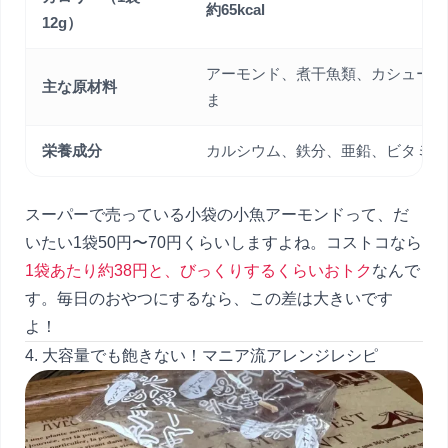
約65kcal
12g）
アーモンド、煮干魚類、カシューナ
主な原材料
ま
栄養成分
カルシウム、鉄分、亜鉛、ビタミン
スーパーで売っている小袋の小魚アーモンドって、だ
いたい1袋50円〜70円くらいしますよね。コストコなら
1袋あたり約38円と、びっくりするくらいおトク
なんで
す。毎日のおやつにするなら、この差は大きいです
よ！
4. 大容量でも飽きない！マニア流アレンジレシピ