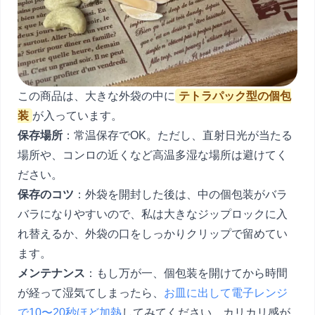
この商品は、大きな外袋の中に
テトラパック型の個包
装
が入っています。
保存場所
：常温保存でOK。ただし、直射日光が当たる
場所や、コンロの近くなど高温多湿な場所は避けてく
ださい。
保存のコツ
：外袋を開封した後は、中の個包装がバラ
バラになりやすいので、私は大きなジップロックに入
れ替えるか、外袋の口をしっかりクリップで留めてい
ます。
メンテナンス
：もし万が一、個包装を開けてから時間
が経って湿気てしまったら、
お皿に出して電子レンジ
で10〜20秒ほど加熱
してみてください。カリカリ感が