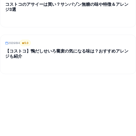
コストコのアサイーは買い？サンバゾン無糖の味や特徴＆アレン
ジ3選
2026/8/4
5
.0
REVIEW
【コストコ】鴨だしせいろ蕎麦の気になる味は？おすすめアレン
ジも紹介