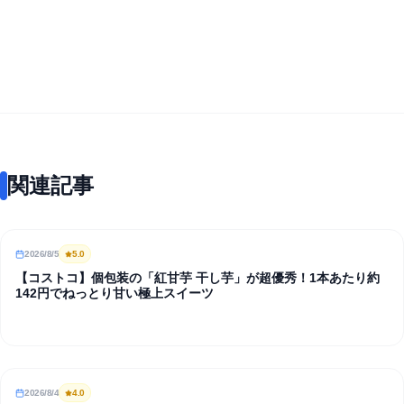
関連記事
2026/8/5
5
.0
REVIEW
【コストコ】個包装の「紅甘芋 干し芋」が超優秀！1本あたり約
142円でねっとり甘い極上スイーツ
2026/8/4
4
.0
REVIEW