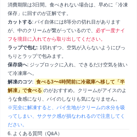
消費期限は3日間。食べきれない場合は、早めに「冷凍
保存」に回すのが正解です。
カットする
: パイ自体には8等分の切れ目があります
が、中のクリームが繋がっているので、
必ず一度ナイ
フを境目に入れてから取り出してください。
ラップで包む
: 1切れずつ、空気が入らないようにぴっ
ちりとラップで包みます。
保存袋へ
: ジップロックに入れ、できるだけ空気を抜い
て冷凍庫へ。
解凍のコツ
:
食べる3〜4時間前に冷蔵庫へ移して「半
解凍」で食べる
のがおすすめ。クリームがアイスのよ
うな食感になり、パイのしなりも気になりません。
※完全に解凍すると、パイ生地がクリームの水分を吸
ってしまい、サクサク感が損なわれるので注意してく
ださい。
6. よくある質問（Q&A）