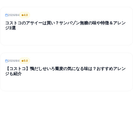
2026/8/4
4
.0
REVIEW
コストコのアサイーは買い？サンバゾン無糖の味や特徴＆アレン
ジ3選
2026/8/4
5
.0
REVIEW
【コストコ】鴨だしせいろ蕎麦の気になる味は？おすすめアレン
ジも紹介