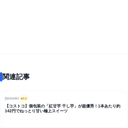
関連記事
2026/8/5
5
.0
REVIEW
【コストコ】個包装の「紅甘芋 干し芋」が超優秀！1本あたり約
142円でねっとり甘い極上スイーツ