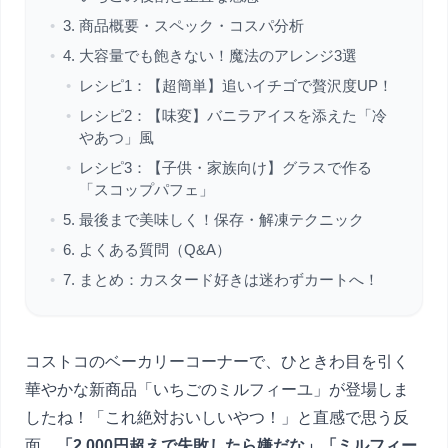
•
3. 商品概要・スペック・コスパ分析
•
4. 大容量でも飽きない！魔法のアレンジ3選
•
レシピ1：【超簡単】追いイチゴで贅沢度UP！
•
レシピ2：【味変】バニラアイスを添えた「冷
やあつ」風
•
レシピ3：【子供・家族向け】グラスで作る
「スコップパフェ」
•
5. 最後まで美味しく！保存・解凍テクニック
•
6. よくある質問（Q&A）
•
7. まとめ：カスタード好きは迷わずカートへ！
コストコのベーカリーコーナーで、ひときわ目を引く
華やかな新商品「いちごのミルフィーユ」が登場しま
したね！「これ絶対おいしいやつ！」と直感で思う反
面、
「2,000円超えで失敗したら嫌だな」「ミルフィー