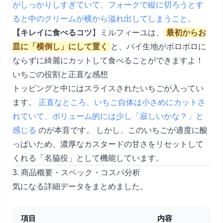
がしっかりしすぎていて、フォークで縦に切ろうとす
ると中のクリームが横から溢れ出してしまうこと。
【キレイに食べるコツ
】ミルフィーユは、
最初からお
皿に「横倒し」にして置く
と、パイ生地がボロボロに
ならずに綺麗にカットして食べることができますよ！
いちごの役割と正直な感想
トッピングと中にはスライスされたいちごが入ってい
ます。
正直なところ、いちご自体は小さめにカットさ
れていて、ボリューム的には少し「寂しいかな？」と
感じる
のが本音です。 しかし、このいちごが適度に酸
っぱいため、濃厚なカスタードの甘さをリセットして
くれる「名脇役」として機能しています。
3. 商品概要・スペック・コスパ分析
気になる詳細データをまとめました。
項目
内容