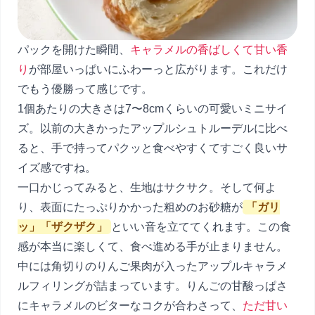
パックを開けた瞬間、
キャラメルの香ばしくて甘い香
り
が部屋いっぱいにふわーっと広がります。これだけ
でもう優勝って感じです。
1個あたりの大きさは7〜8cmくらいの可愛いミニサイ
ズ。以前の大きかったアップルシュトルーデルに比べ
ると、手で持ってパクッと食べやすくてすごく良いサ
イズ感ですね。
一口かじってみると、生地はサクサク。そして何よ
り、表面にたっぷりかかった粗めのお砂糖が
「ガリ
ッ」「ザクザク」
といい音を立ててくれます。この食
感が本当に楽しくて、食べ進める手が止まりません。
中には角切りのりんご果肉が入ったアップルキャラメ
ルフィリングが詰まっています。りんごの甘酸っぱさ
にキャラメルのビターなコクが合わさって、
ただ甘い