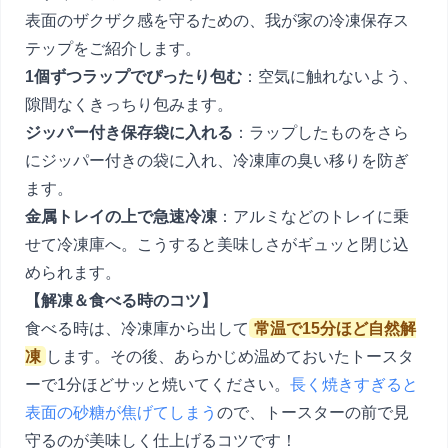
表面のザクザク感を守るための、我が家の冷凍保存ス
テップをご紹介します。
1個ずつラップでぴったり包む
：空気に触れないよう、
隙間なくきっちり包みます。
ジッパー付き保存袋に入れる
：ラップしたものをさら
にジッパー付きの袋に入れ、冷凍庫の臭い移りを防ぎ
ます。
金属トレイの上で急速冷凍
：アルミなどのトレイに乗
せて冷凍庫へ。こうすると美味しさがギュッと閉じ込
められます。
【解凍＆食べる時のコツ】
食べる時は、冷凍庫から出して
常温で15分ほど自然解
凍
します。その後、あらかじめ温めておいたトースタ
ーで1分ほどサッと焼いてください。
長く焼きすぎると
表面の砂糖が焦げてしまう
ので、トースターの前で見
守るのが美味しく仕上げるコツです！