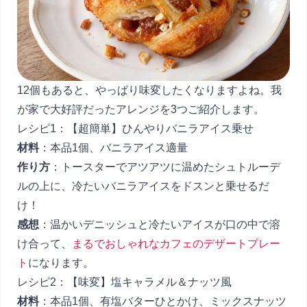
12個もあると、やっぱり味変したくなりますよね。我
が家で大好評だったアレンジを3つご紹介します。
レシピ1：【超簡単】ひんやりバニラアイス乗せ
材料
：本品1個、バニラアイス適量
作り方
：トースターでアツアツに温めたシュトルーデ
ルの上に、冷たいバニラアイスをドスンと乗せるだ
け！
感想
：温かいデニッシュと冷たいアイスが口の中で溶
け合って、
まるでおしゃれなカフェのデザートプレー
ト
になります。
レシピ2：【味変】塩キャラメル＆ナッツ風
材料
：本品1個、有塩バターひとかけ、ミックスナッツ