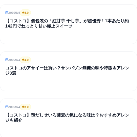
2026/8/5
5
.0
REVIEW
【コストコ】個包装の「紅甘芋 干し芋」が超優秀！1本あたり約
142円でねっとり甘い極上スイーツ
2026/8/4
4
.0
REVIEW
コストコのアサイーは買い？サンバゾン無糖の味や特徴＆アレン
ジ3選
2026/8/4
5
.0
REVIEW
【コストコ】鴨だしせいろ蕎麦の気になる味は？おすすめアレン
ジも紹介