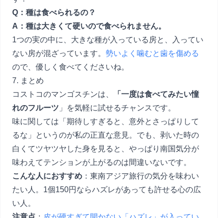
Q：種は食べられるの？
A：種は大きくて硬いので食べられません。
1つの実の中に、大きな種が入っている房と、入ってい
ない房が混ざっています。
勢いよく噛むと歯を傷める
ので、優しく食べてくださいね。
7. まとめ
コストコのマンゴスチンは、
「一度は食べてみたい憧
れのフルーツ
」を気軽に試せるチャンスです。
味に関しては「期待しすぎると、意外とさっぱりして
るな」というのが私の正直な意見。でも、剥いた時の
白くてツヤツヤした身を見ると、やっぱり南国気分が
味わえてテンションが上がるのは間違いないです。
こんな人におすすめ
：東南アジア旅行の気分を味わい
たい人。1個150円ならハズレがあっても許せる心の広
い人。
注意点
：
皮が硬すぎて開かない「ハズレ」が入ってい