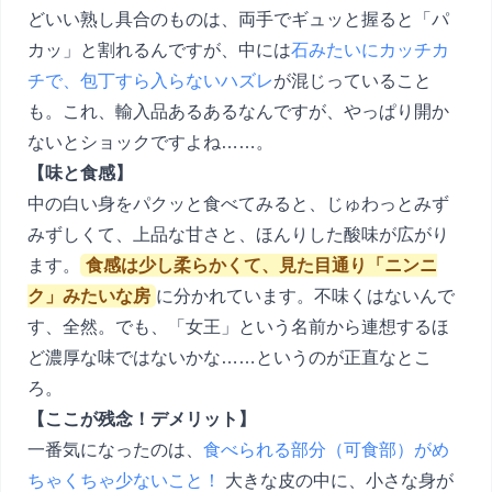
どいい熟し具合のものは、両手でギュッと握ると「パ
カッ」と割れるんですが、中には
石みたいにカッチカ
チで、包丁すら入らないハズレ
が混じっていること
も。これ、輸入品あるあるなんですが、やっぱり開か
ないとショックですよね……。
【味と食感】
中の白い身をパクッと食べてみると、じゅわっとみず
みずしくて、上品な甘さと、ほんりした酸味が広がり
ます。
食感は少し柔らかくて、見た目通り「ニンニ
ク」みたいな房
に分かれています。不味くはないんで
す、全然。でも、「女王」という名前から連想するほ
ど濃厚な味ではないかな……というのが正直なとこ
ろ。
【ここが残念！デメリット】
一番気になったのは、
食べられる部分（可食部）がめ
ちゃくちゃ少ないこと！
大きな皮の中に、小さな身が