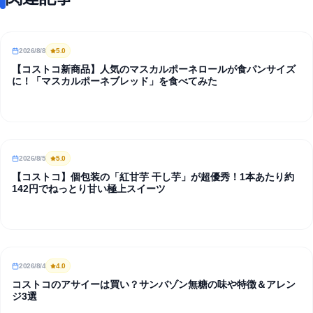
2026/8/8
5
.0
REVIEW
【コストコ新商品】人気のマスカルポーネロールが食パンサイズ
に！「マスカルポーネブレッド」を食べてみた
2026/8/5
5
.0
REVIEW
【コストコ】個包装の「紅甘芋 干し芋」が超優秀！1本あたり約
142円でねっとり甘い極上スイーツ
2026/8/4
4
.0
REVIEW
コストコのアサイーは買い？サンバゾン無糖の味や特徴＆アレン
ジ3選