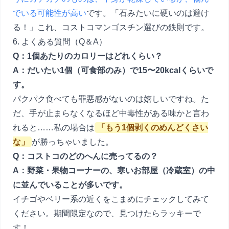
でいる可能性が高い
です。「石みたいに硬いのは避け
る！」これ、コストコマンゴスチン選びの鉄則です。
6. よくある質問（Q＆A）
Q：1個あたりのカロリーはどれくらい？
A：だいたい1個（可食部のみ）で15〜20kcalくらいで
す。
パクパク食べても罪悪感がないのは嬉しいですね。た
だ、手が止まらなくなるほど中毒性がある味かと言わ
れると……私の場合は
「もう1個剥くのめんどくさい
な」
が勝っちゃいました。
Q：コストコのどのへんに売ってるの？
A：野菜・果物コーナーの、寒いお部屋（冷蔵室）の中
に並んでいることが多いです。
イチゴやベリー系の近くをこまめにチェックしてみて
ください。期間限定なので、見つけたらラッキーで
す！