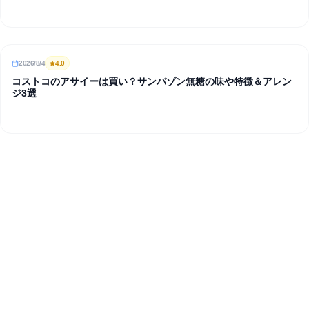
2026/8/4
4
.0
REVIEW
コストコのアサイーは買い？サンバゾン無糖の味や特徴＆アレン
ジ3選