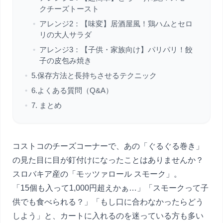
クチーズトースト
•
アレンジ2：【味変】居酒屋風！鶏ハムとセロ
リの大人サラダ
•
アレンジ3：【子供・家族向け】パリパリ！餃
子の皮包み焼き
•
5.保存方法と長持ちさせるテクニック
•
6.よくある質問（Q&A）
•
7. まとめ
コストコのチーズコーナーで、あの「ぐるぐる巻き」
の見た目に目が釘付けになったことはありませんか？
スロバキア産の「モッツァロール スモーク」。
「15個も入って1,000円超えかぁ…」「スモークって子
供でも食べられる？」「もし口に合わなかったらどう
しよう」と、カートに入れるのを迷っている方も多い