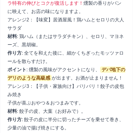
ラ特有の伸びとコクが復活します！
燻製の香りがパン
に映えて、お店の味になりますよ。
アレンジ2：【味変】居酒屋風！鶏ハムとセロリの大人
サラダ
材料
: 鶏ハム（またはサラダチキン）、セロリ、マヨネ
ーズ、黒胡椒。
作り方
: 全てを和えた後に、細かくちぎったモッツァロ
ールを散らすだけ。
ポイント
: 燻製の風味がアクセントになり、
デパ地下の
デリのような高級感
が出ます。お酒が止まりません！
アレンジ3：【子供・家族向け】パリパリ！餃子の皮包
み焼き
子供が喜ぶおやつ＆おつまみです。
材料
: 餃子の皮、大葉（お好みで）。
作り方
: 餃子の皮に半分に切ったチーズを乗せて巻き、
少量の油で揚げ焼きにする。