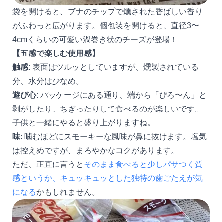
袋を開けると、ブナのチップで燻された香ばしい香り
がふわっと広がります。個包装を開けると、直径3〜
4cmくらいの可愛い渦巻き状のチーズが登場！
【五感で楽しむ使用感】
触感
: 表面はツルッとしていますが、燻製されている
分、水分は少なめ。
遊び心
: パッケージにある通り、端から「びろ〜ん」と
剥がしたり、ちぎったりして食べるのが楽しいです。
子供と一緒にやると盛り上がりますね。
味
: 噛むほどにスモーキーな風味が鼻に抜けます。塩気
は控えめですが、まろやかなコクがあります。
ただ、正直に言うと
そのまま食べると少しパサつく質
感というか、キュッキュッとした独特の歯ごたえが気
になる
かもしれません。