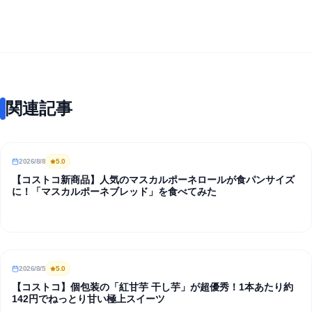
関連記事
2026/8/8
5
.0
REVIEW
【コストコ新商品】人気のマスカルポーネロールが食パンサイズ
に！「マスカルポーネブレッド」を食べてみた
2026/8/5
5
.0
REVIEW
【コストコ】個包装の「紅甘芋 干し芋」が超優秀！1本あたり約
142円でねっとり甘い極上スイーツ