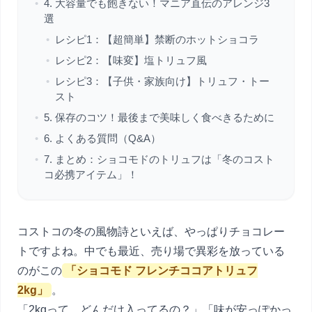
•
4. 大容量でも飽きない！マニア直伝のアレンジ3
選
•
レシピ1：【超簡単】禁断のホットショコラ
•
レシピ2：【味変】塩トリュフ風
•
レシピ3：【子供・家族向け】トリュフ・トー
スト
•
5. 保存のコツ！最後まで美味しく食べきるために
•
6. よくある質問（Q&A）
•
7. まとめ：ショコモドのトリュフは「冬のコスト
コ必携アイテム」！
コストコの冬の風物詩といえば、やっぱりチョコレー
トですよね。中でも最近、売り場で異彩を放っている
のがこの
「ショコモド フレンチココアトリュフ
2kg」
。
「2kgって、どんだけ入ってるの？」「味が安っぽかっ