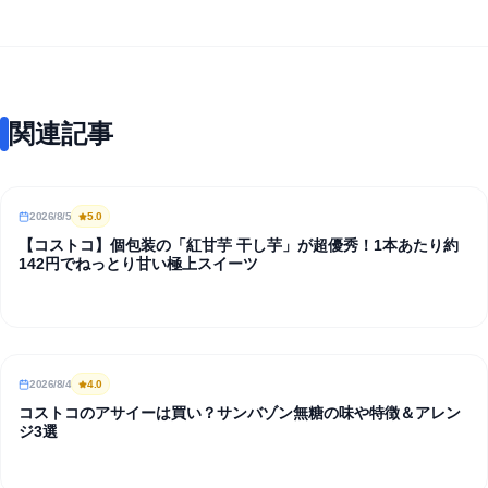
関連記事
2026/8/5
5
.0
REVIEW
【コストコ】個包装の「紅甘芋 干し芋」が超優秀！1本あたり約
142円でねっとり甘い極上スイーツ
2026/8/4
4
.0
REVIEW
コストコのアサイーは買い？サンバゾン無糖の味や特徴＆アレン
ジ3選