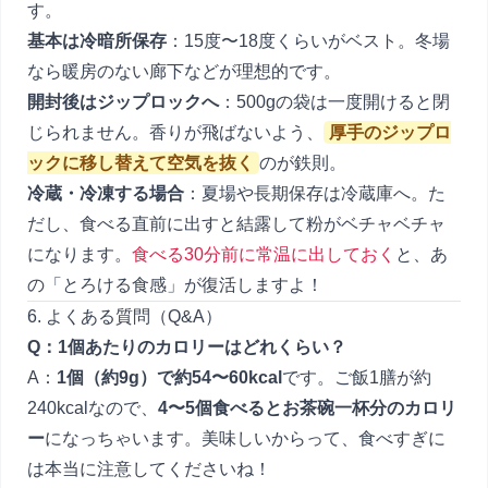
す。
基本は冷暗所保存
：15度〜18度くらいがベスト。冬場
なら暖房のない廊下などが理想的です。
開封後はジップロックへ
：500gの袋は一度開けると閉
じられません。香りが飛ばないよう、
厚手のジップロ
ックに移し替えて空気を抜く
のが鉄則。
冷蔵・冷凍する場合
：夏場や長期保存は冷蔵庫へ。た
だし、食べる直前に出すと結露して粉がベチャベチャ
になります。
食べる30分前に常温に出しておく
と、あ
の「とろける食感」が復活しますよ！
6. よくある質問（Q&A）
Q：1個あたりのカロリーはどれくらい？
A：
1個（約9g）で約54〜60kcal
です。ご飯1膳が約
240kcalなので、
4〜5個食べるとお茶碗一杯分のカロリ
ー
になっちゃいます。美味しいからって、食べすぎに
は本当に注意してくださいね！