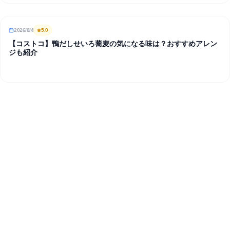
2026/8/4
5
.0
REVIEW
【コストコ】鴨だしせいろ蕎麦の気になる味は？おすすめアレン
ジも紹介