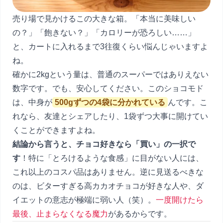
売り場で見かけるこの大きな箱。「本当に美味しい
の？」「飽きない？」「カロリーが恐ろしい……」
と、カートに入れるまで3往復くらい悩んじゃいますよ
ね。
確かに2kgという量は、普通のスーパーではありえない
数字です。でも、安心してください。このショコモド
は、中身が
500gずつの4袋に分かれている
んです。こ
れなら、友達とシェアしたり、1袋ずつ大事に開けてい
くことができますよね。
結論から言うと、チョコ好きなら「買い」の一択で
す
！特に「とろけるような食感」に目がない人には、
これ以上のコスパ品はありません。逆に見送るべきな
のは、ビターすぎる高カカオチョコが好きな人や、ダ
イエットの意志が極端に弱い人（笑）。
一度開けたら
最後、止まらなくなる魔力
があるからです。